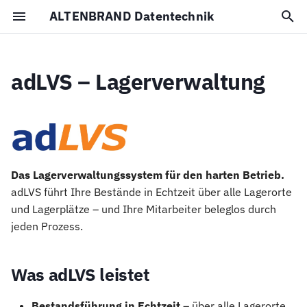
ALTENBRAND Datentechnik
S
u
adLVS – Lagerverwaltung
Was adLVS leistet
Impressum
c
h
Anbindung
Datenschutz
e
Aus der Praxis
w
Das Lagerverwaltungssystem für den harten Betrieb.
adLVS führt Ihre Bestände in Echtzeit über alle Lagerorte
i
und Lagerplätze – und Ihre Mitarbeiter beleglos durch
r
jeden Prozess.
d
i
Was adLVS leistet
n
Bestandsführung in Echtzeit
– über alle Lagerorte,