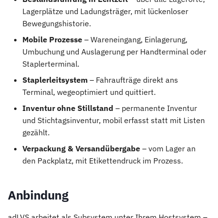
i
Lagerplätze und Ladungsträger, mit lückenloser
Bewegungshistorie.
t
Mobile Prozesse
– Wareneingang, Einlagerung,
i
Umbuchung und Auslagerung per Handterminal oder
a
Staplerterminal.
l
Staplerleitsystem
– Fahraufträge direkt ans
Terminal, wegeoptimiert und quittiert.
i
Inventur ohne Stillstand
– permanente Inventur
s
und Stichtagsinventur, mobil erfasst statt mit Listen
i
gezählt.
e
Verpackung & Versandübergabe
– vom Lager an
den Packplatz, mit Etikettendruck im Prozess.
r
t
Anbindung
adLVS arbeitet als Subsystem unter Ihrem Hostsystem –